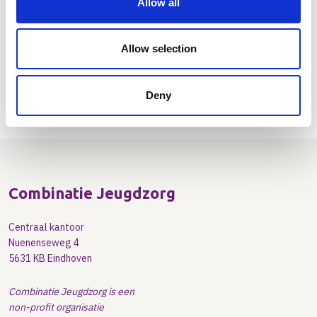
van 12 tot 18 jaar met complexe problematiek
Allow all
Allow selection
8
van
108
getoond
Meer nieuwsberichten
Deny
Combinatie Jeugdzorg
Centraal kantoor
Nuenenseweg 4
5631 KB Eindhoven
Combinatie Jeugdzorg is een
non-profit organisatie