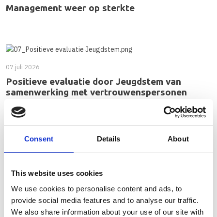
Management weer op sterkte
07 juli 2026
Positieve evaluatie door Jeugdstem van
samenwerking met vertrouwenspersonen
Terugblik op samenwerking met Jeugdstem
Consent
Details
About
07 juli 2026
This website uses cookies
Passende specialistische jeugdhulp dichtbij
huis
We use cookies to personalise content and ads, to
provide social media features and to analyse our traffic.
Ambulante en dagbehandelingsvormen die zoveel mogelijk
We also share information about your use of our site with
plaatsvinden in de thuissituatie